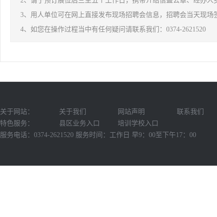
2、请于预订展位后三至五个工作日，携带介绍信盖公章、经办人
3、用人单位可在网上直接发布现场招聘会信息，招聘会当天现场
4、如您在操作过程当中有任何疑问请联系我们：0374-2621520
关于网站：
关于我们
网站声明
联系我们
特色服务：
县区业务入口
培训学校入口
服务电话：0374-2621520 服务时间：工作日 早9：00至下午17：00